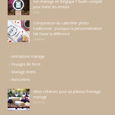
son mariage en Belgique ? Guide complet
pour éviter les erreurs
Zoé
Comparaison du calendrier photo
traditionnel : pourquoi la personnalisation
fait toute la différence
Charles
Animations mariage
Voyages de Noce
Mariage divers
Rencontres
Idées créatives pour un plateau fromage
mariage
Povoski