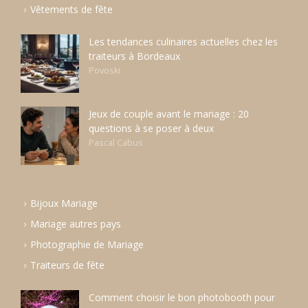
Vêtements de fête
Les tendances culinaires actuelles chez les
traiteurs à Bordeaux
Povoski
Jeux de couple avant le mariage : 20
questions à se poser à deux
Pascal Cabus
Bijoux Mariage
Mariage autres pays
Photographie de Mariage
Traiteurs de fête
Comment choisir le bon photobooth pour