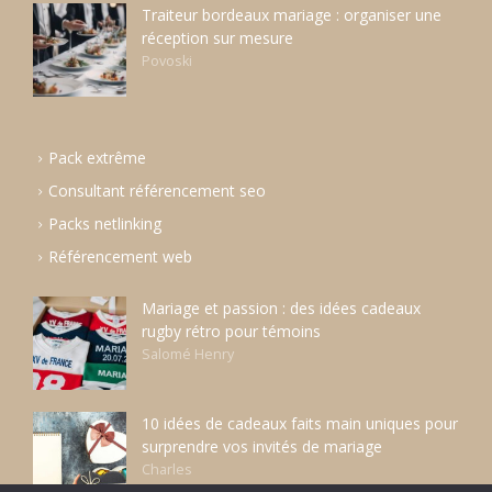
Traiteur bordeaux mariage : organiser une
réception sur mesure
Povoski
Pack extrême
Consultant référencement seo
Packs netlinking
Référencement web
Mariage et passion : des idées cadeaux
rugby rétro pour témoins
Salomé Henry
10 idées de cadeaux faits main uniques pour
surprendre vos invités de mariage
Charles