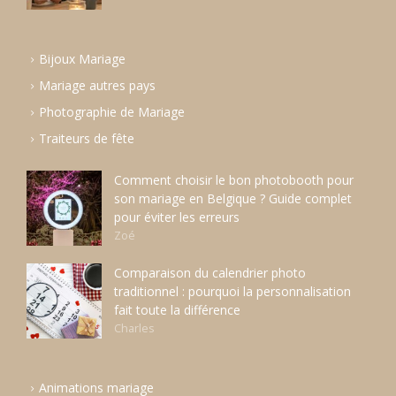
Bijoux Mariage
Mariage autres pays
Photographie de Mariage
Traiteurs de fête
Comment choisir le bon photobooth pour
son mariage en Belgique ? Guide complet
pour éviter les erreurs
Zoé
Comparaison du calendrier photo
traditionnel : pourquoi la personnalisation
fait toute la différence
Charles
Animations mariage