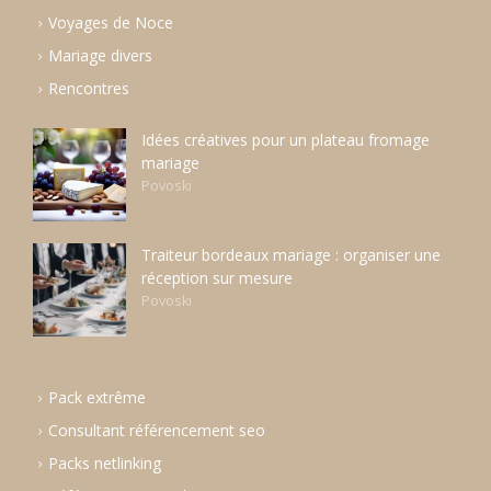
Voyages de Noce
Mariage divers
Rencontres
Idées créatives pour un plateau fromage
mariage
Povoski
Traiteur bordeaux mariage : organiser une
réception sur mesure
Povoski
Pack extrême
Consultant référencement seo
Packs netlinking