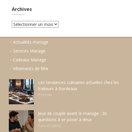
Archives
Archives
Actualités mariage
Services Mariage
Cadeaux Mariage
Vêtements de fête
Les tendances culinaires actuelles chez les
traiteurs à Bordeaux
Povoski
Jeux de couple avant le mariage : 20
questions à se poser à deux
Pascal Cabus