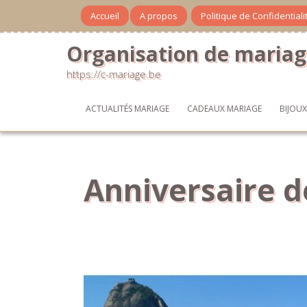
Skip
Accueil
A propos
Politique de Confidential
to
content
Organisation de mariag
https://c-mariage.be
ACTUALITÉS MARIAGE
CADEAUX MARIAGE
BIJOU
Anniversaire d