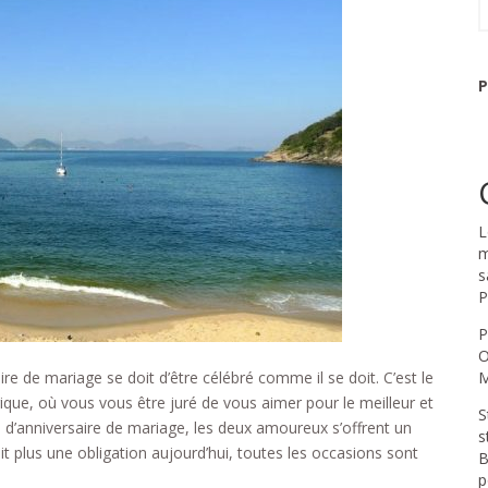
P
L
m
s
P
P
O
ire de mariage se doit d’être célébré comme il se doit. C’est le
M
ue, où vous vous être juré de vous aimer pour le meilleur et
S
te d’anniversaire de mariage, les deux amoureux s’offrent un
s
it plus une obligation aujourd’hui, toutes les occasions sont
B
p