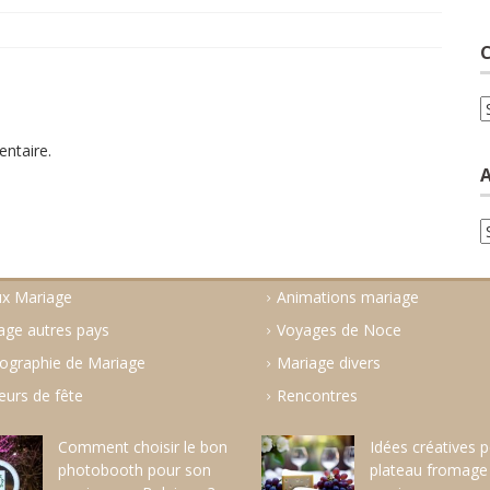
C
C
ntaire.
A
A
ux Mariage
Animations mariage
age autres pays
Voyages de Noce
ographie de Mariage
Mariage divers
eurs de fête
Rencontres
Comment choisir le bon
Idées créatives 
photobooth pour son
plateau fromage