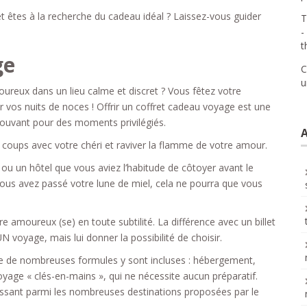
t êtes à la recherche du cadeau idéal ? Laissez-vous guider
T
-
t
ge
C
u
ureux dans un lieu calme et discret ? Vous fêtez votre
r vos nuits de noces ! Offrir un coffret cadeau voyage est une
trouvant pour des moments privilégiés.
A
t coups avec votre chéri et raviver la flamme de votre amour.
ou un hôtel que vous aviez l’habitude de côtoyer avant le
ous avez passé votre lune de miel, cela ne pourra que vous
e amoureux (se) en toute subtilité. La différence avec un billet
UN voyage, mais lui donner la possibilité de choisir.
ue de nombreuses formules y sont incluses : hébergement,
voyage « clés-en-mains », qui ne nécessite aucun préparatif.
oisissant parmi les nombreuses destinations proposées par le