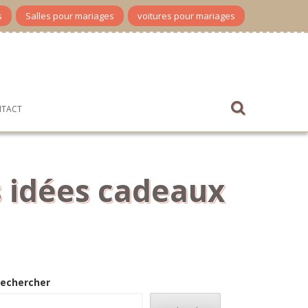
s
Salles pour mariages
voitures pour mariages
TACT
s idées cadeaux
echercher