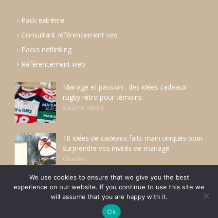
Pack extrême
Consultant référencement seo
Packs netlinking
Référencement web
Mariage et passion : des idées cadeaux
rugby rétro pour témoins
Salomé Henry
10 idées de cadeaux faits main uniques pour
surprendre vos invités de mariage
Charles
We use cookies to ensure that we give you the best
experience on our website. If you continue to use this site we
will assume that you are happy with it.
Powered by
Nitro Theme
.
© 2026 Organisation de mariages
Ok
Belgique. All Rights Reserved.