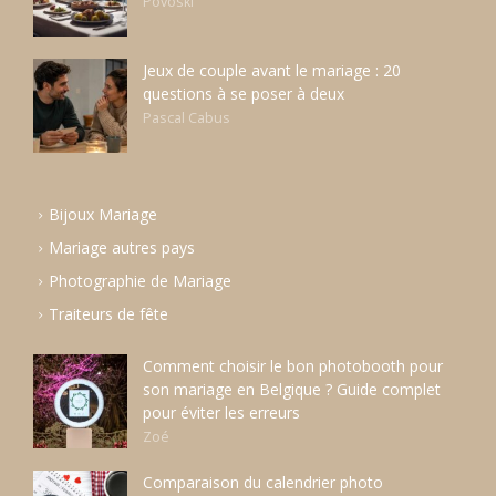
Povoski
Jeux de couple avant le mariage : 20
questions à se poser à deux
Pascal Cabus
Bijoux Mariage
Mariage autres pays
Photographie de Mariage
Traiteurs de fête
Comment choisir le bon photobooth pour
son mariage en Belgique ? Guide complet
pour éviter les erreurs
Zoé
Comparaison du calendrier photo