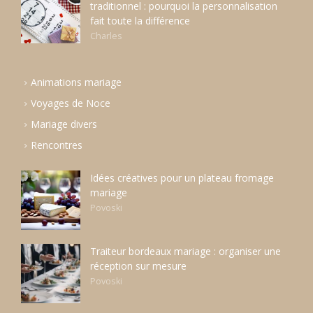
traditionnel : pourquoi la personnalisation
fait toute la différence
Charles
Animations mariage
Voyages de Noce
Mariage divers
Rencontres
Idées créatives pour un plateau fromage
mariage
Povoski
Traiteur bordeaux mariage : organiser une
réception sur mesure
Povoski