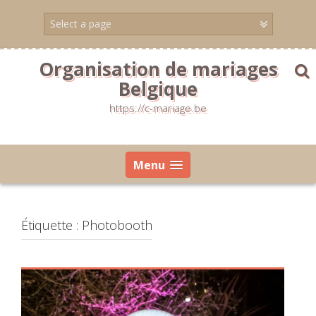
Skip
to
content
Organisation de mariages
Belgique
https://c-mariage.be
Menu
Étiquette :
Photobooth